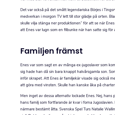
Det var också på det smått legendariska Börjes i Tingsr
medverkan i morgon TV lett till stor glädje på orten. B
skulle vilja stänga ner produktionen” för att se när Enes
att Enes var lugn som en filbunke när han satte sig för a
Familjen främst
Enes var som sagt en av många ex-jugoslaver som kom til
sig hade han då sin bara knappt halvårsgamla son. Son
inför skrapet. Att Enes är familjekär visade sig också
att göra med vinsten. Skulle han kanske åka på charter 
Men inget av dessa alternativ lockade Enes. Nej, hans pla
hans familj som fortfarande är kvar i forna Jugoslavien
närmare bestämt åtta. Svenska Spel Turs Natalie Walli