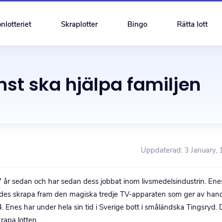
nlotteriet
Skraplotter
Bingo
Rätta lott
nst ska hjälpa familjen
Uppdaterad: 3 January, 
27 år sedan och har sedan dess jobbat inom livsmedelsindustrin. Ene
kades skrapa fram den magiska tredje TV-apparaten som ger av han
. Enes har under hela sin tid i Sverige bott i småländska Tingsryd. 
rapa lotten.