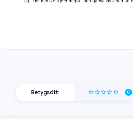
sig”. Det kanske ligger något i den gamla klyschan att 
Betygsätt:
0