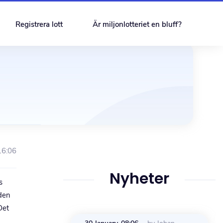
Registrera lott
Är miljonlotteriet en bluff?
16:06
Nyheter
s
den
Det