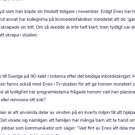
10 August, 13:29
b
Andersson
yd som han köpte sin trisslott tidigare i november. Enligt Enes har 
land annat har kollegorna på livsmedelsfabriken meddelat att de “gä
Västeråsfamil
vinnare på Lot
 skrapade sin lott. Om så skedde är inte helt klart, men tydligt var 
tt skrapa i studion.
LÄS ME
l Sverige på 90-talet i sviterna efter det blodiga inbördeskriget.
en fanns också med Enes i Tv-studion för att ge honom moraliskt 
 med all tydlighet när programledarna frågade honom vad han planer
eller renovera sitt kök?
n är att använda delar av vinsten på en kvarts miljon till att hjälpa
. Det visade sig nämligen att familjen har många barn att ta hand o
n jobbar som kommunikatör och säger: ”Vad fint av Enes att dela m