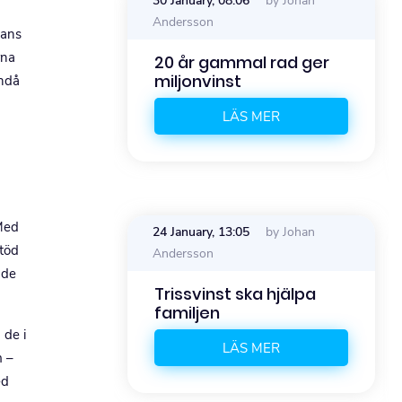
y Johan
30 January, 08:06
by Johan
Andersson
hans
rna
jen nya
20 år gammal rad ger
to
miljonvinst
ändå
R
LÄS MER
 Med
24 January, 13:05
by Johan
stöd
Andersson
ade
Trissvinst ska hjälpa
familjen
 de i
LÄS MER
m –
ed