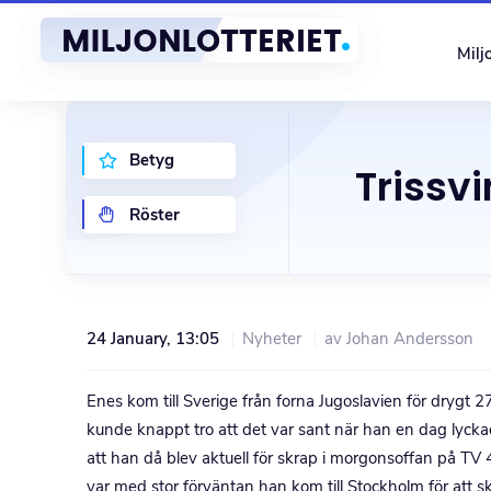
Miljo
Betyg
Trissvi
Röster
24 January, 13:05
Nyheter
av Johan Andersson
Enes kom till Sverige från forna Jugoslavien för drygt 
kunde knappt tro att det var sant när han en dag lyc
att han då blev aktuell för skrap i morgonsoffan på TV 4
var med stor förväntan han kom till Stockholm för att sk