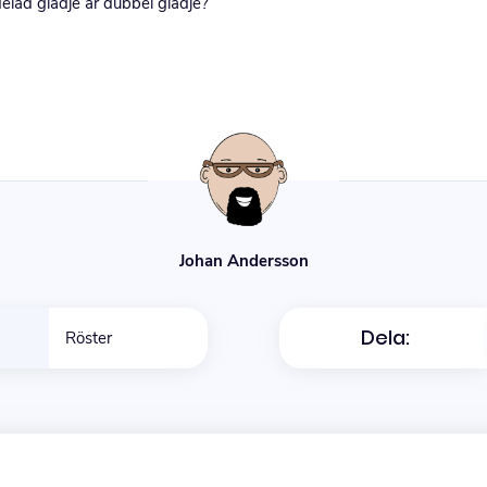
delad glädje är dubbel glädje?
Johan Andersson
Dela:
Röster