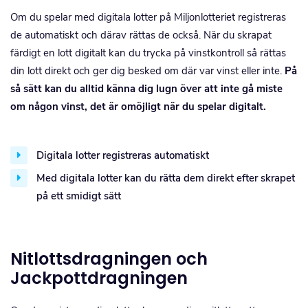
Om du spelar med digitala lotter på Miljonlotteriet registreras
de automatiskt och därav rättas de också. När du skrapat
färdigt en lott digitalt kan du trycka på vinstkontroll så rättas
din lott direkt och ger dig besked om där var vinst eller inte.
På
så sätt kan du alltid känna dig lugn över att inte gå miste
om någon vinst, det är omöjligt när du spelar digitalt.
Digitala lotter registreras automatiskt
Med digitala lotter kan du rätta dem direkt efter skrapet
på ett smidigt sätt
Nitlottsdragningen och
Jackpottdragningen