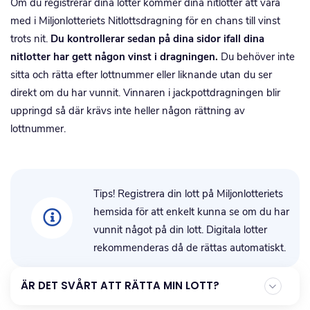
Om du registrerar dina lotter kommer dina nitlotter att vara
med i Miljonlotteriets Nitlottsdragning för en chans till vinst
trots nit.
Du kontrollerar sedan på dina sidor ifall dina
nitlotter har gett någon vinst i dragningen.
Du behöver inte
sitta och rätta efter lottnummer eller liknande utan du ser
direkt om du har vunnit. Vinnaren i jackpottdragningen blir
uppringd så där krävs inte heller någon rättning av
lottnummer.
Tips! Registrera din lott på Miljonlotteriets
hemsida för att enkelt kunna se om du har
vunnit något på din lott. Digitala lotter
rekommenderas då de rättas automatiskt.
ÄR DET SVÅRT ATT RÄTTA MIN LOTT?