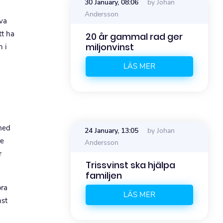
y Johan
30 January, 08:06
by Johan
Andersson
lva
tt ha
jen nya
20 år gammal rad ger
to
miljonvinst
 i
R
LÄS MER
 med
24 January, 13:05
by Johan
re
Andersson
r
Trissvinst ska hjälpa
familjen
ora
LÄS MER
nst