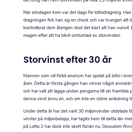
När söndagen kom var det dags för lottodragning. Han s
dragningen fick han sig en chock och var tvungen att läs
kontrollerat dem återigen stod det klart att han vunnit 
magen efter att ha blivit omtumlad av storvinsten.
Storvinst efter 30 år
Mannen som vill förbli anonym har spelat på lotto i öve
åren. Detta är första gången han vinner något anmärkni
och har valt att lägga undan pengarna till sin framtid
denna vinst ännu en, och om inte en större anledning ti
Under detta år har det varit 30 miljonvinster utdelade til
vinster på miljonbelopp, har tagits hem till detta län 
på Lotto 2 har dock inte skett förrän nu. Dessutom finns 