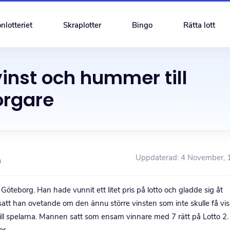
nlotteriet
Skraplotter
Bingo
Rätta lott
vinst och hummer till
orgare
Uppdaterad: 4 November, 
n
öteborg. Han hade vunnit ett litet pris på lotto och gladde sig åt
t han ovetande om den ännu större vinsten som inte skulle få vis
l spelarna. Mannen satt som ensam vinnare med 7 rätt på Lotto 2
or.